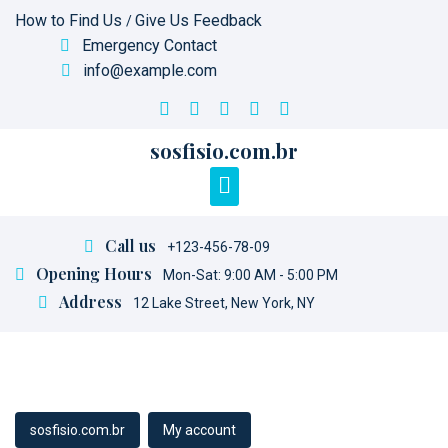
Skip
How to Find Us
Give Us Feedback
/
to
Emergency Contact
content
info@example.com
sosfisio.com.br
Call us
+123-456-78-09
Opening Hours
Mon-Sat: 9:00 AM - 5:00 PM
Address
12 Lake Street, New York, NY
sosfisio.com.br
My account